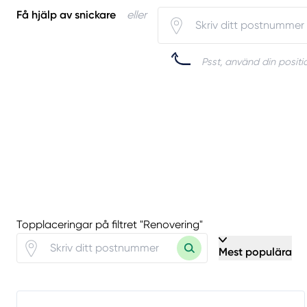
Få hjälp av snickare
eller
Psst, använd din positio
Topplaceringar på filtret "Renovering"
Mest populära