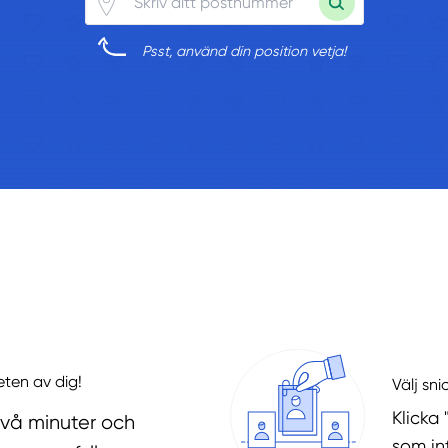
Psst, använd din position vetja!
eten av dig!
Välj sni
Klicka 
två minuter och
som in