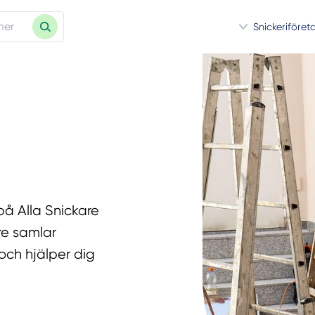
Snickeriföret
på Alla Snickare
re samlar
och hjälper dig