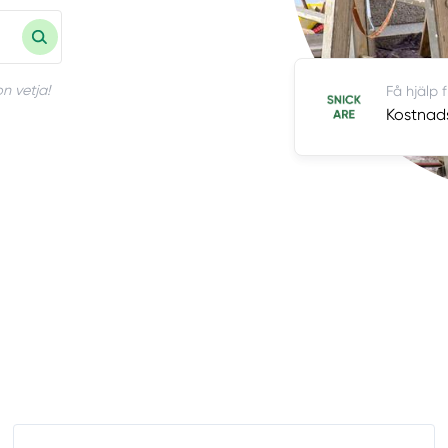
n vetja!
Få hjälp 
Kostnads