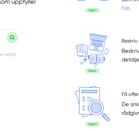
som uppfyller
här
.
Beskriv 
Beskri
n vetja!
detalje
Få offer
De snic
rådgiv