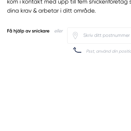
kom i kontakt med upp till fem snickeriföretag 
dina krav & arbetar i ditt område.
Få hjälp av snickare
eller
Psst, använd din positio