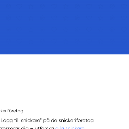
ckeriföretag
"Lägg till snickare" på de snickeriföretag
tresserar dig – utforska
alla snickare