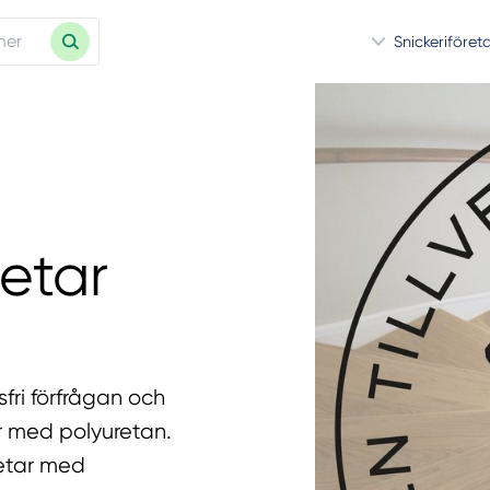
Snickeriföret
etar
fri förfrågan och
ar med polyuretan.
betar med