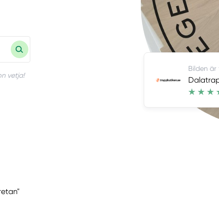
Bilden är
n vetja!
Dalatra
retan"