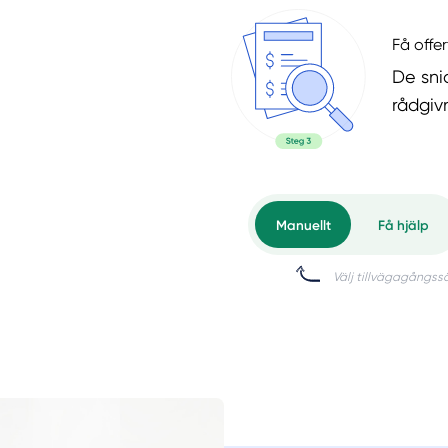
Få offer
De snic
rådgiv