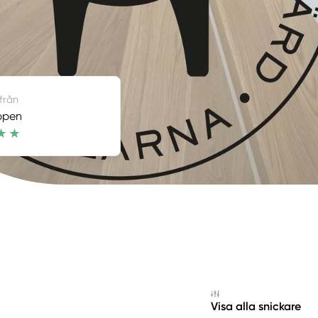
 från
ppen
Visa alla snickare