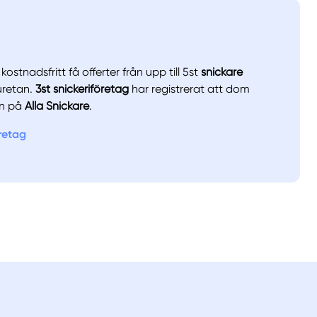
ostnadsfritt få offerter från upp till 5st
snickare
uretan.
3st snickeriföretag
har registrerat att dom
an på
Alla Snickare
.
öretag
llt
Få hjälp
Välj tillvägagångssätt