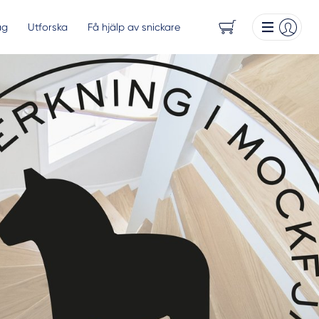
ag
Utforska
Få hjälp av snickare