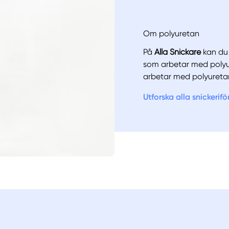
Om polyuretan
På
Alla Snickare
kan du k
som arbetar med poly
arbetar med polyuret
Utforska alla snickerif
Manue