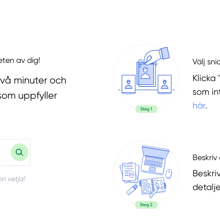
eten av dig!
Välj sni
Klicka 
två minuter och
som in
som uppfyller
här
.
Beskriv 
Beskri
n vetja!
detalje