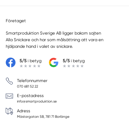
Företaget
Smartproduktion Sverige AB ligger bakom sajten
Alla Snickare
och har som målsättning att vara en
hjälpande hand i valet av snickare.
5/5
i betyg
5/5
i betyg
Telefonnummer
070 681 52 22
E-postadress
info@smartproduktion.se
Adress
Mästargatan 5B, 781 71 Borlänge