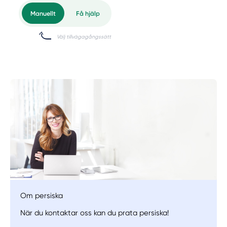
Om persiska
När du kontaktar oss kan du prata persiska!
Manuellt
Få hjälp