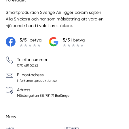
Smartproduktion Sverige AB ligger bakom sajten
Alla Snickare
och har som målsättning att vara en
hjälpande hand i valet av snickare.
5/5
i betyg
5/5
i betyg
Telefonnummer
070 681 52 22
E-postadress
info@smartproduktion.se
Adress
Mästargatan 5B, 781 71 Borlänge
Meny
Hem
Utforska