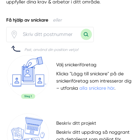
uppfyller dina krav & arbetar i ditt område.
Få hjälp av snickare
eller
Psst, använd din position vetja!
Välj snickeriföretag
Klicka "Lägg till snickare" på de
snickeriföretag som intresserar dig
– utforska
alla snickare här
.
Beskriv ditt projekt
Beskriv ditt uppdrag så noggrant
och detaljerat som möjligt för