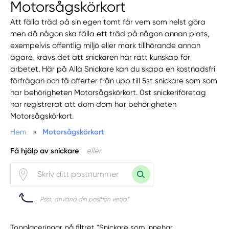
Motorsågskörkort
Att fälla träd på sin egen tomt får vem som helst göra
men då någon ska fälla ett träd på någon annan plats,
exempelvis offentlig miljö eller mark tillhörande annan
ägare, krävs det att snickaren har rätt kunskap för
arbetet. Här på Alla Snickare kan du skapa en kostnadsfri
förfrågan och få offerter från upp till 5st snickare som som
har behörigheten Motorsågskörkort. 0st snickeriföretag
har registrerat att dom dom har behörigheten
Motorsågskörkort.
Hem
»
Motorsågskörkort
Få hjälp av snickare
eller
Psst, använd din position vetja!
Topplaceringar på filtret "Snickare som innehar