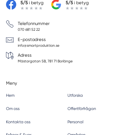
5/5
i betyg
5/5
i betyg
Telefonnummer
070 681 52 22
E-postadress
info@smartproduktion.se
Adress
Mästargatan 5B, 781 71 Borlänge
Meny
Hem
Utforska
Om oss
Offertförfrågan
Kontakta oss
Personal
Frågor & Svar
Områden