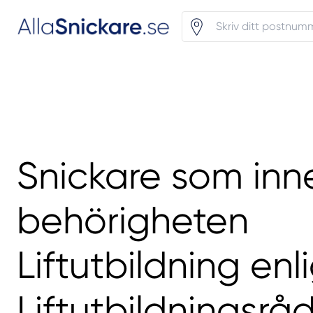
Snickare som inn
behörigheten
Liftutbildning enl
Liftutbildningsrå