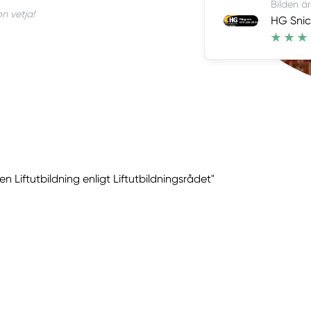
Bilden är
n vetja!
HG Snic
 Liftutbildning enligt Liftutbildningsrådet"