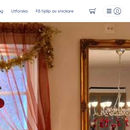
ag
Utforska
Få hjälp av snickare