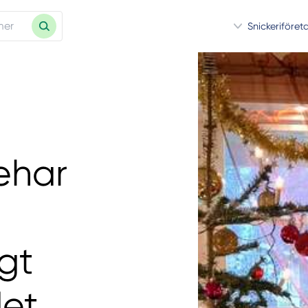
Snickeriföret
ehar
igt
det