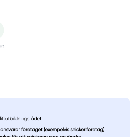
 liftutbildningsrådet
 ansvarar företaget (exempelvis snickeriföretag)
nalen för att snickaren som använder