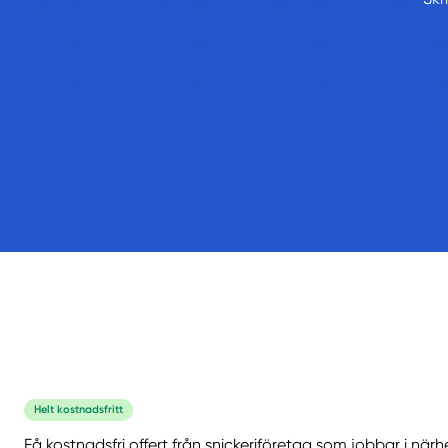
Helt kostnadsfritt
Få kostnadsfri offert från snickeriföretag som jobbar i närh