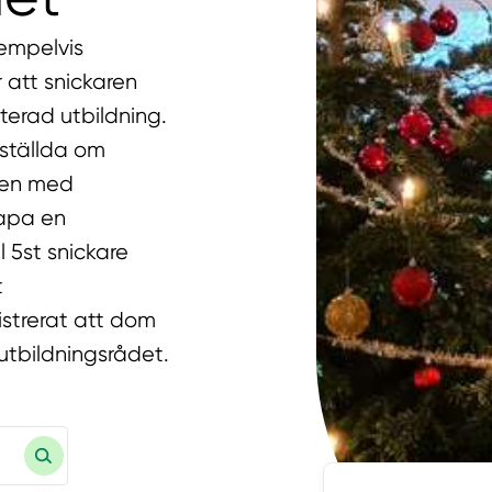
xempelvis
r att snickaren
erad utbildning.
nställda om
eten med
kapa en
l 5st snickare
t
gistrerat att dom
tutbildningsrådet.