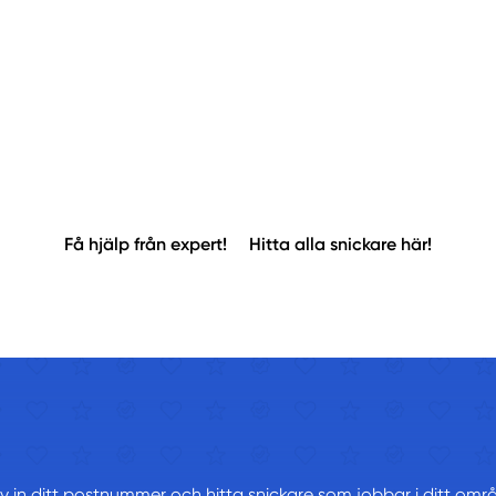
Få hjälp från expert!
Hitta alla snickare här!
iv in ditt postnummer och hitta snickare som jobbar i ditt omr