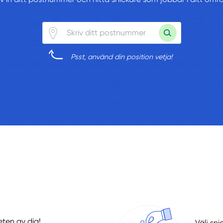
Psst, använd din position vetja!
eten av dig!
Välj sni