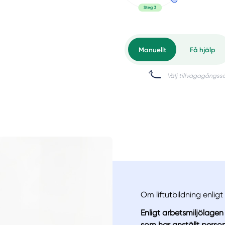
Om liftutbildning enligt
Enligt arbetsmiljölagen
som har anställt perso