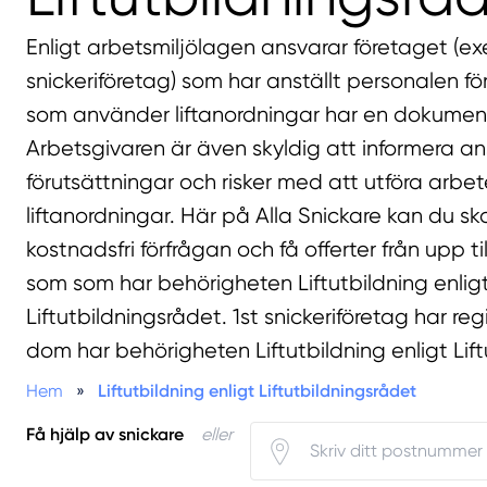
Enligt arbetsmiljölagen ansvarar företaget (e
snickeriföretag) som har anställt personalen fö
som använder liftanordningar har en dokument
Arbetsgivaren är även skyldig att informera a
förutsättningar och risker med att utföra arb
liftanordningar. Här på Alla Snickare kan du s
kostnadsfri förfrågan och få offerter från upp til
som som har behörigheten Liftutbildning enlig
Liftutbildningsrådet. 1st snickeriföretag har re
dom har behörigheten Liftutbildning enligt Lif
Hem
»
Liftutbildning enligt Liftutbildningsrådet
Få hjälp av snickare
eller