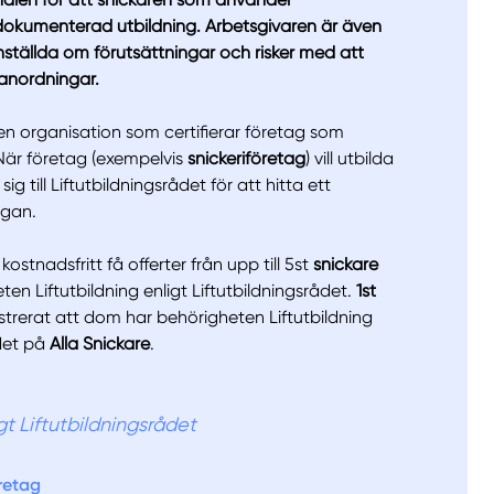
 dokumenterad utbildning. Arbetsgivaren är även
nställda om förutsättningar och risker med att
tanordningar.
 en organisation som certifierar företag som
llt
Få hjälp
. När företag (exempelvis
snickeriföretag
) vill utbilda
g till Liftutbildningsrådet för att hitta ett
rgan.
Välj tillvägagångssätt
ostnadsfritt få offerter från upp till 5st
snickare
n Liftutbildning enligt Liftutbildningsrådet.
1st
strerat att dom har behörigheten Liftutbildning
ådet på
Alla Snickare
.
igt Liftutbildningsrådet
öretag