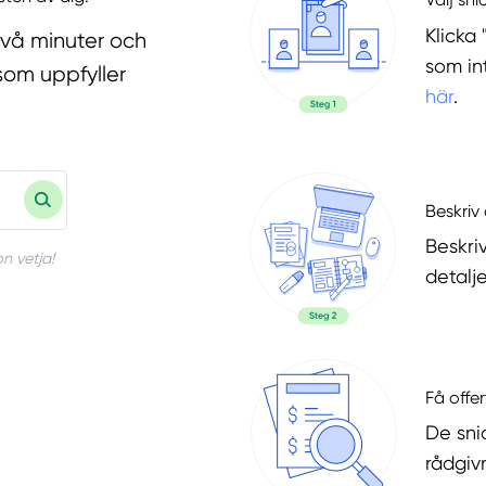
Klicka 
två minuter och
som in
som uppfyller
här
.
Beskriv 
Beskri
n vetja!
detalje
Få offer
De snic
rådgiv