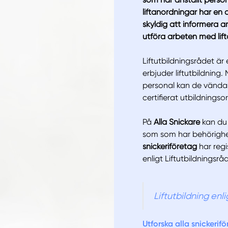
liftanordningar har en
skyldig att informera a
utföra arbeten med lif
Liftutbildningsrådet är
Manue
erbjuder liftutbildning
personal kan de vända si
certifierat utbildningso
På
Alla Snickare
kan du k
som som har behörighete
snickeriföretag
har regi
enligt Liftutbildningsr
Liftutbildning enl
Utforska alla snickerif