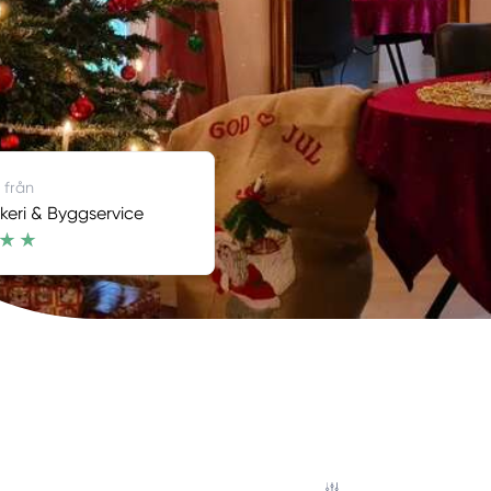
 från
keri & Byggservice