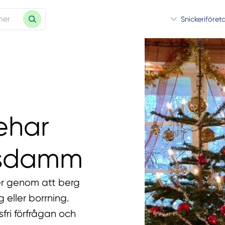
Snickeriföret
ehar
rtsdamm
er genom att berg
 eller borrning.
fri förfrågan och