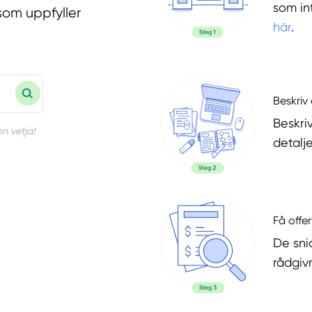
som in
som uppfyller
här
.
Beskriv 
Beskri
n vetja!
detalje
Få offer
De snic
rådgiv