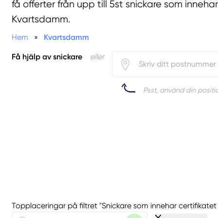
få offerter från upp till 5st snickare som innehar
Kvartsdamm.
Hem
»
Kvartsdamm
Få hjälp av snickare
eller
Psst, använd din positio
Topplaceringar på filtret "Snickare som innehar certifikat