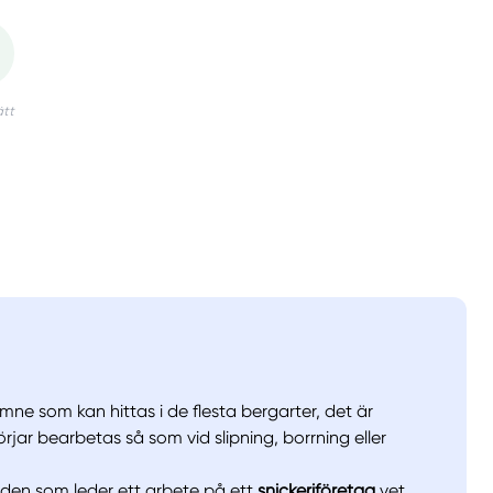
ämne som kan hittas i de flesta bergarter, det är
börjar bearbetas så som vid slipning, borrning eller
t den som leder ett arbete på ett
snickeriföretag
vet