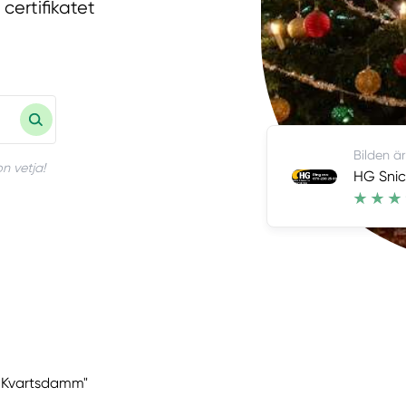
 certifikatet
Bilden är
n vetja!
HG Snic
et Kvartsdamm"