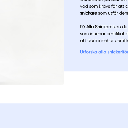
Manue
vad som krävs för att a
snickare
som utför denn
På
Alla Snickare
kan du k
som innehar certifika
att dom innehar certi
Utforska alla snickerif