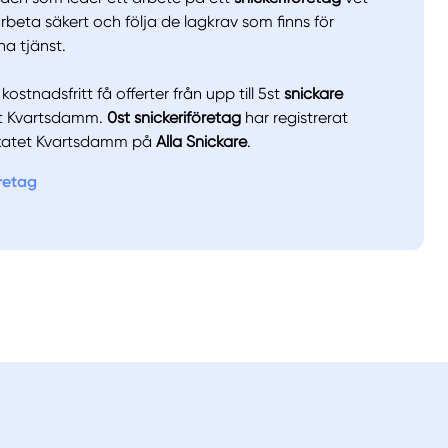
llt
Få hjälp
rbeta säkert och följa de lagkrav som finns för
a tjänst.
Välj tillvägagångssätt
ostnadsfritt få offerter från upp till 5st
snickare
tet Kvartsdamm.
0st snickeriföretag
har registrerat
fikatet Kvartsdamm på
Alla Snickare
.
öretag