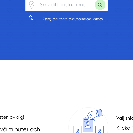
Psst, använd din position vetja!
eten av dig!
Välj sni
Klicka 
två minuter och