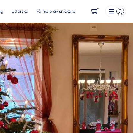
ag
Utforska
Få hjälp av snickare