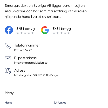
Smartproduktion Sverige AB ligger bakom sajten
Alla Snickare
och har som målsättning att vara en
hjälpande hand i valet av snickare.
5/5
i betyg
5/5
i betyg
Telefonnummer
070 681 52 22
E-postadress
info@smartproduktion.se
Adress
Mästargatan 5B, 781 71 Borlänge
Meny
Hem
Utforska