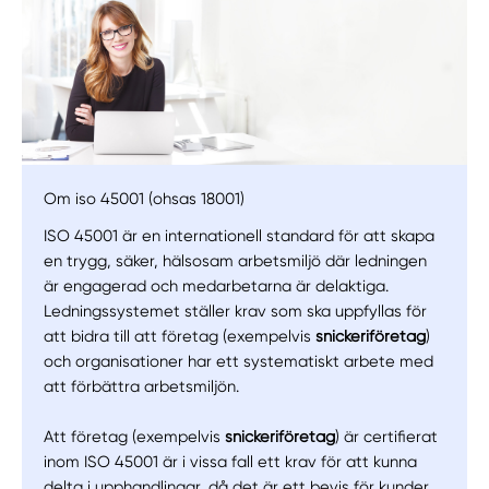
Om iso 45001 (ohsas 18001)
ISO 45001 är en internationell standard för att skapa
en trygg, säker, hälsosam arbetsmiljö där ledningen
är engagerad och medarbetarna är delaktiga.
Manuellt
Få hjälp
Ledningssystemet ställer krav som ska uppfyllas för
att bidra till att företag (exempelvis
snickeriföretag
)
Välj tillvägagångssätt
och organisationer har ett systematiskt arbete med
att förbättra arbetsmiljön.
Att företag (exempelvis
snickeriföretag
) är certifierat
inom ISO 45001 är i vissa fall ett krav för att kunna
delta i upphandlingar, då det är ett bevis för kunder