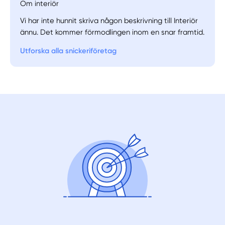
Om interiör
Vi har inte hunnit skriva någon beskrivning till Interiör
Manuellt
Få hjälp
ännu. Det kommer förmodlingen inom en snar framtid.
Utforska alla snickeriföretag
Välj tillvägagångssätt