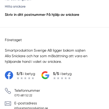
Hitta snickare
Skriv in ditt postnummer
Få hjälp av snickare
Företaget
Smartproduktion Sverige AB ligger bakom sajten
Alla Snickare
och har som målsättning att vara en
hjälpande hand i valet av snickare.
5/5
i betyg
5/5
i betyg
Telefonnummer
070 681 52 22
E-postadress
info@smartproduktion.se