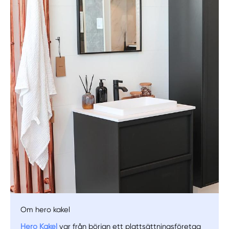
Manuellt
Få hjälp
Välj tillvägagångssätt
Om hero kakel
Hero Kakel
var från början ett plattsättningsföretag