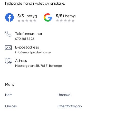
hjälpande hand i valet av snickare.
5/5
i betyg
5/5
i betyg
Telefonnummer
070 681 52 22
E-postadress
info@smartproduktion.se
Adress
Mästargatan 5B, 781 71 Borlänge
Meny
Hem
Utforska
Om oss
Offertförfrågan