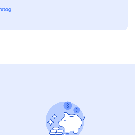
Välj tillvägagångssätt
öretag