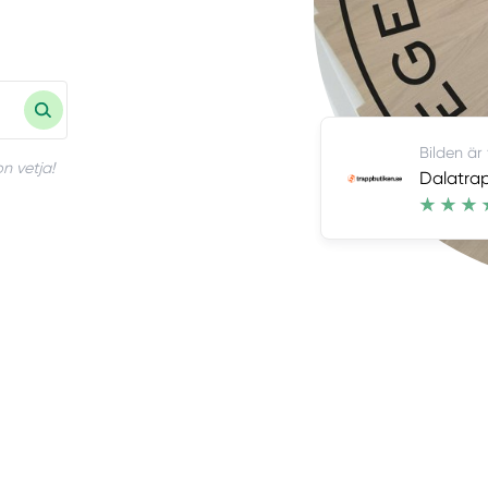
Bilden är
n vetja!
Dalatra