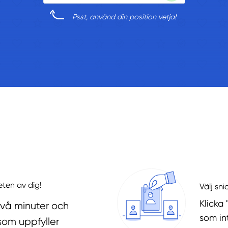
Psst, använd din position vetja!
eten av dig!
Välj sni
Klicka 
två minuter och
som in
som uppfyller