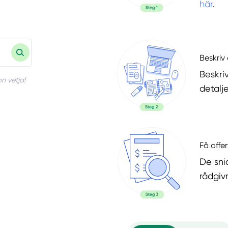
här
.
Beskriv 
Beskri
n vetja!
detalje
Få offer
De snic
rådgiv