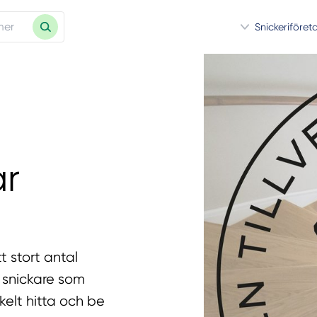
Snickeriföret
ar
t stort antal
0 snickare som
kelt hitta och be