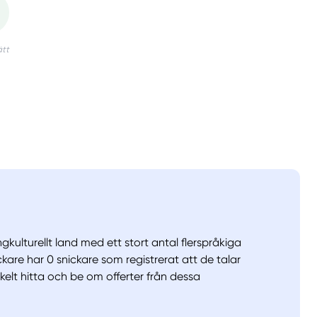
gkulturellt land med ett stort antal flerspråkiga
ckare har 0 snickare som registrerat att de talar
kelt hitta och be om offerter från dessa
llt
Få hjälp