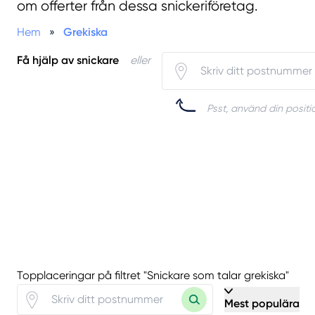
om offerter från dessa snickeriföretag.
Hem
»
Grekiska
Få hjälp av snickare
eller
Psst, använd din positio
Topplaceringar på filtret "Snickare som talar grekiska"
Mest populära