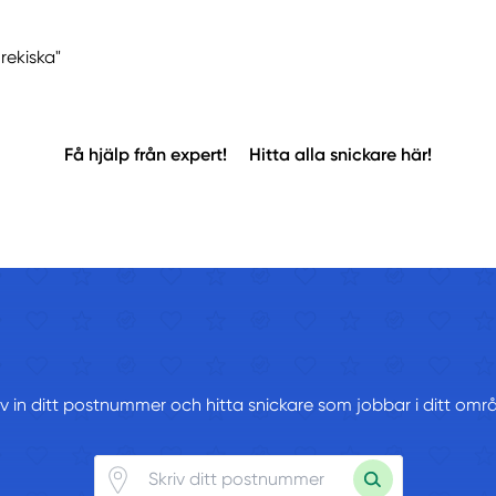
rekiska"
Få hjälp från expert!
Hitta alla snickare här!
iv in ditt postnummer och hitta snickare som jobbar i ditt omr