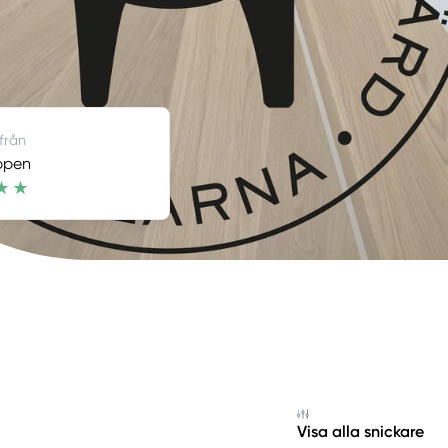
 från
ppen
Visa alla snickare