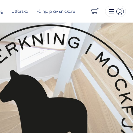
ag
Utforska
Få hjälp av snickare