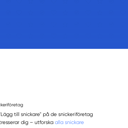
ckeriföretag
"Lägg till snickare" på de snickeriföretag
tresserar dig – utforska
alla snickare