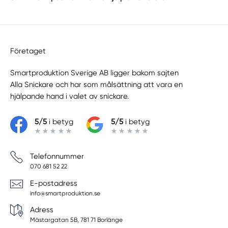
Företaget
Smartproduktion Sverige AB ligger bakom sajten
Alla Snickare
och har som målsättning att vara en
hjälpande hand i valet av snickare.
5/5
i betyg
5/5
i betyg
Telefonnummer
070 681 52 22
E-postadress
info@smartproduktion.se
Adress
Mästargatan 5B, 781 71 Borlänge