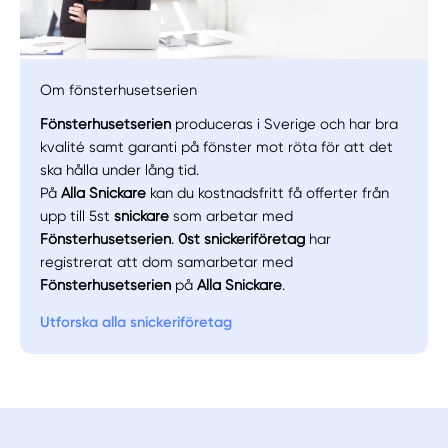
Om fönsterhusetserien
Fönsterhusetserien
produceras i Sverige och har bra
kvalité samt garanti på fönster mot röta för att det
Manuellt
Få hjälp
ska hålla under lång tid.
På
Alla Snickare
kan du kostnadsfritt få offerter från
Välj tillvägagångssätt
upp till 5st
snickare
som arbetar med
Fönsterhusetserien
.
0st snickeriföretag
har
registrerat att dom samarbetar med
Fönsterhusetserien
på
Alla Snickare
.
Utforska alla snickeriföretag