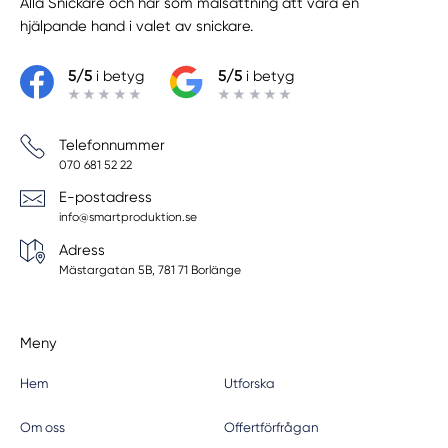
Alla Snickare
och har som målsättning att vara en
hjälpande hand i valet av snickare.
5/5
i betyg
5/5
i betyg
Telefonnummer
070 681 52 22
E-postadress
info@smartproduktion.se
Adress
Mästargatan 5B, 781 71 Borlänge
Meny
Hem
Utforska
Om oss
Offertförfrågan