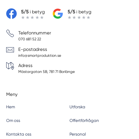
5/5
i betyg
5/5
i betyg
Telefonnummer
070 681 52 22
E-postadress
info@smartproduktion.se
Adress
Mästargatan 5B, 781 71 Borlänge
Meny
Hem
Utforska
Om oss
Offertförfrågan
Kontakta oss
Personal