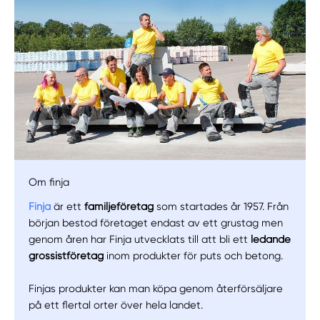
Manuellt
Få hjälp
Om finja
Finja
är ett
familjeföretag
som startades år 1957. Från
Välj tillvägagångssätt
början bestod företaget endast av ett grustag men
genom åren har Finja utvecklats till att bli ett
ledande
grossistföretag
inom produkter för puts och betong.
Finjas produkter kan man köpa genom återförsäljare
på ett flertal orter över hela landet.