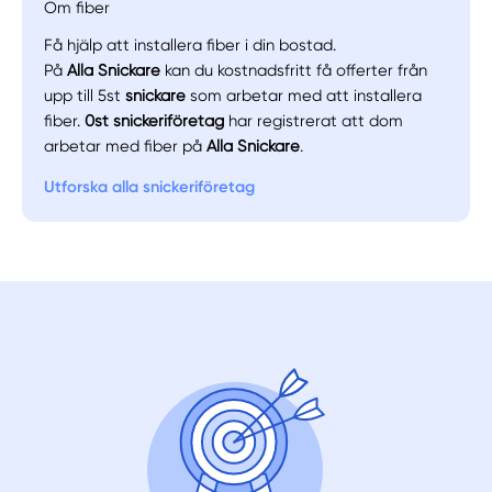
Om fiber
Få hjälp att installera fiber i din bostad.
Manuellt
Få hjälp
På
Alla Snickare
kan du kostnadsfritt få offerter från
upp till 5st
snickare
som arbetar med att installera
fiber.
0st snickeriföretag
har registrerat att dom
Välj tillvägagångssätt
arbetar med fiber på
Alla Snickare
.
Utforska alla snickeriföretag