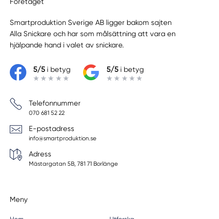
Företaget
Smartproduktion Sverige AB ligger bakom sajten
Alla Snickare
och har som målsättning att vara en
hjälpande hand i valet av snickare.
5/5
i betyg
5/5
i betyg
Telefonnummer
070 681 52 22
E-postadress
info@smartproduktion.se
Adress
Mästargatan 5B, 781 71 Borlänge
Meny