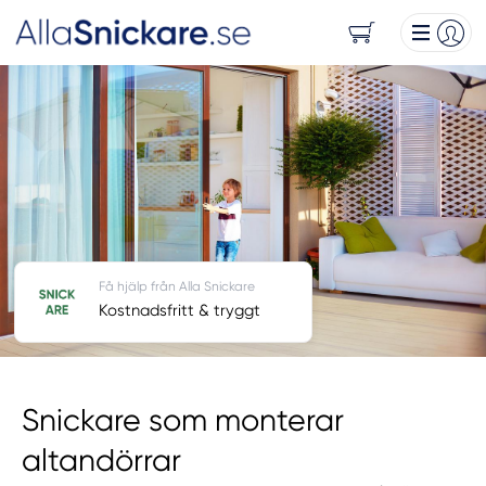
Få hjälp från Alla Snickare
Kostnadsfritt & tryggt
Snickare som monterar
altandörrar