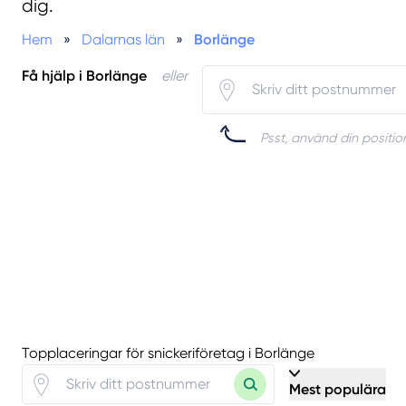
dig.
Hem
»
Dalarnas län
»
Borlänge
Få hjälp i Borlänge
eller
Psst, använd din position
Topplaceringar för snickeriföretag i Borlänge
Mest populära