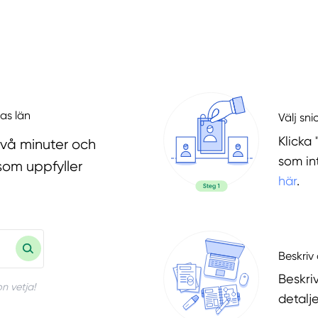
nas län
Välj sni
Klicka 
två minuter och
som in
som uppfyller
här
.
Beskriv 
Beskri
n vetja!
detalje