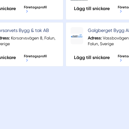
Företagsprofil
Företa
snickare
Lägg till snickare
orsarvets Bygg & tak AB
Galgberget Bygg A
ress:
Korsarvsvägen 8, Falun,
Adress:
Vassbovägen 
erige
Falun, Sverige
Företagsprofil
Företa
snickare
Lägg till snickare