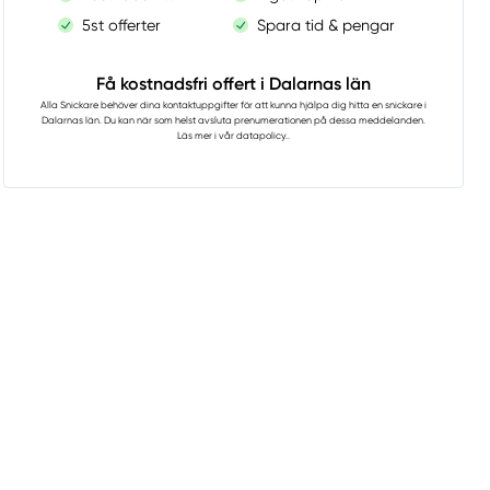
5st offerter
Spara tid & pengar
Få kostnadsfri offert i Dalarnas län
Alla Snickare
behöver dina kontaktuppgifter för att kunna hjälpa dig hitta en snickare i
Dalarnas län. Du kan när som helst avsluta prenumerationen på dessa meddelanden.
Läs mer i vår
datapolicy.
.