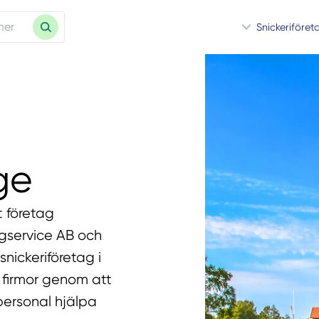
Snickeriföret
ge
t företag
ggservice AB och
nickeriföretag i
a firmor genom att
personal hjälpa