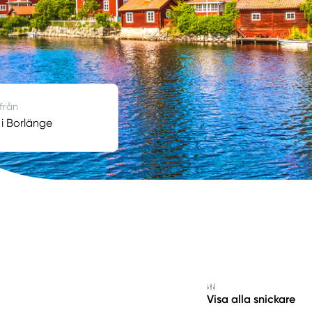
 från
 i Borlänge
Visa alla snickare