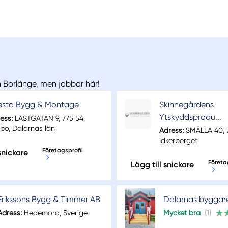
ån Borlänge, men jobbar här!
esta Bygg & Montage
Skinnegårdens
Ytskyddsprodu...
ess:
LASTGATAN 9, 775 54
lbo, Dalarnas län
Adress:
SMÄLLA 40, 
Idkerberget
Företagsprofil
snickare
Företa
Lägg till snickare
Erikssons Bygg & Timmer AB
Dalarnas byggar
Adress:
Hedemora, Sverige
Mycket bra
(1)