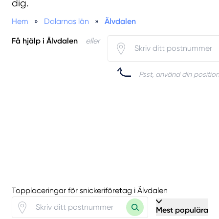
dig.
Hem
»
Dalarnas län
»
Älvdalen
Få hjälp i Älvdalen
eller
Psst, använd din position
Topplaceringar för snickeriföretag i Älvdalen
Mest populära