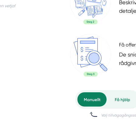
Beskri
n vetja!
detalje
Få offer
De snic
rådgiv