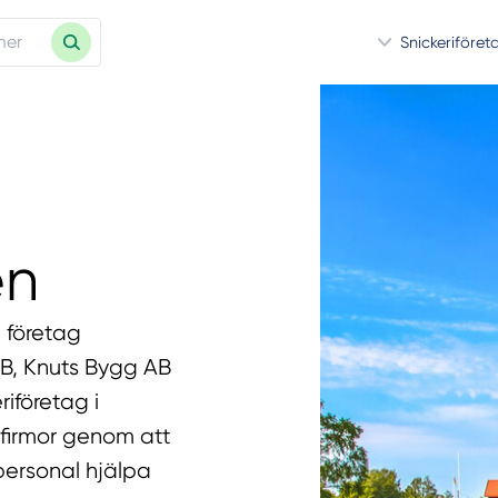
Snickeriföret
en
t företag
AB, Knuts Bygg AB
iföretag i
a firmor genom att
personal hjälpa