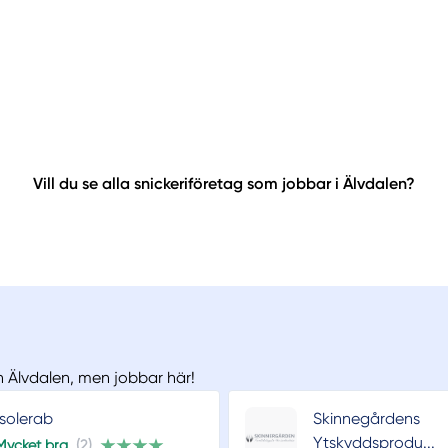
Vill du se alla snickeriföretag som jobbar i Älvdalen?
ån Älvdalen, men jobbar här!
Isolerab
Skinnegårdens
Ytskyddsprodu...
Mycket bra
(2)