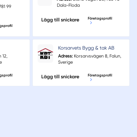
Dala-Floda
781 99
Företagsprofil
Lägg till snickare
gsprofil
Korsarvets Bygg & tak AB
 12,
Adress:
Korsarvsvägen 8, Falun,
e
Sverige
gsprofil
Företagsprofil
Lägg till snickare