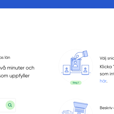
as län
Välj sni
Klicka 
två minuter och
som in
som uppfyller
här
.
Beskriv 