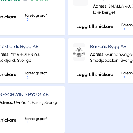
Adress:
SMÄLLA 40, 
Idkerberget
Företagsprofil
snickare
Företa
Lägg till snickare
ckfjärds Bygg AB
Barkens Bygg AB
ress:
MYRHOLEN 63,
Adress:
Gunnarsvägen
ckfjärd, Sverige
Smedjebacken, Sverig
Företagsprofil
Företa
snickare
Lägg till snickare
GESCHWIND BYGG AB
Adress:
Uvnäs 4, Falun, Sverige
Företagsprofil
snickare