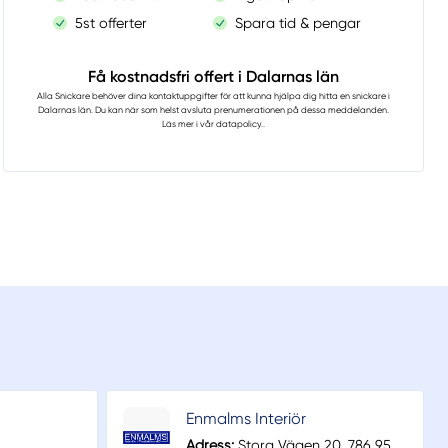
5st offerter
Spara tid & pengar
Få kostnadsfri offert i Dalarnas län
Alla Snickare
behöver dina kontaktuppgifter för att kunna hjälpa dig hitta en snickare i
Dalarnas län. Du kan när som helst avsluta prenumerationen på dessa meddelanden.
Läs mer i vår
datapolicy.
.
Enmalms Interiör
Adress:
Stora Vägen 20, 786 95