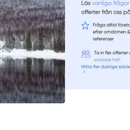
Läs
vanliga frågor
offerter från oss p
Fråga alltid före
efter omdömen 
referenser
Ta in fler offert
snickare här!
Hitta fler duktiga snick