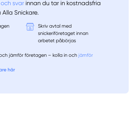
 och svar
innan du tar in kostnadsfria
å Alla Snickare.
tagen
Skriv avtal med
&
snickeriföretaget innan
arbetet påbörjas
er och jämför företagen – kolla in och
jämför
are här