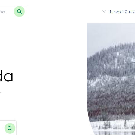
Snickeriföret
da
.