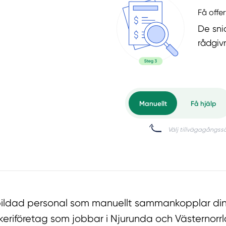
Få offer
De snic
rådgiv
tbildad personal som manuellt sammankopplar din
keriföretag som jobbar i Njurunda och Västernorr