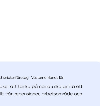
llt
Få hjälp
Välj tillvägagångssätt
tt snickeriföretag i Västernorrlands län
ker att tänka på när du ska anlita ett
allt från recensioner, arbetsområde och