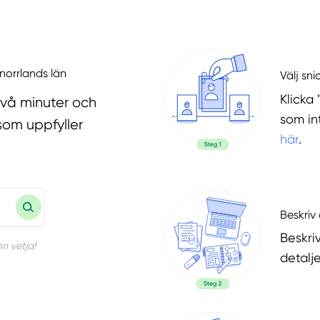
rnorrlands län
Välj sni
Klicka 
två minuter och
som in
som uppfyller
här
.
Beskriv 
Beskri
n vetja!
detalje