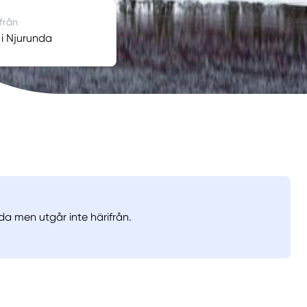
 från
 i Njurunda
da men utgår inte härifrån.