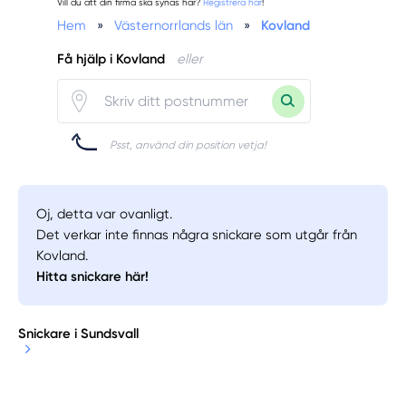
Vill du att din firma ska synas här?
Registrera här
!
Hem
»
Västernorrlands län
»
Kovland
Få hjälp i Kovland
eller
Psst, använd din position vetja!
Oj, detta var ovanligt.
Det verkar inte finnas några snickare som utgår från
Kovland.
Hitta snickare här!
Snickare i Sundsvall