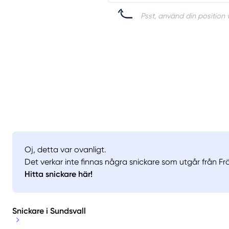
Psst, använd din position v
Oj, detta var ovanligt.
Det verkar inte finnas några snickare som utgår från Frä
Hitta snickare här!
Snickare i Sundsvall