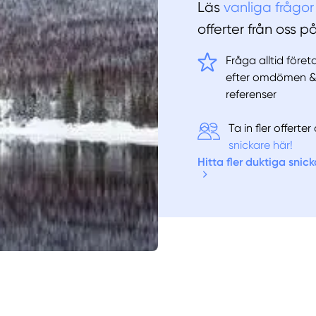
Läs
vanliga frågor
offerter från oss p
Fråga alltid före
efter omdömen 
referenser
Ta in fler offert
snickare här!
Hitta fler duktiga snick