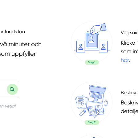
orrlands län
Välj sni
Klicka 
två minuter och
som in
som uppfyller
här
.
Beskriv 
Beskri
n vetja!
detalje