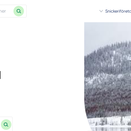
Snickeriföret
a