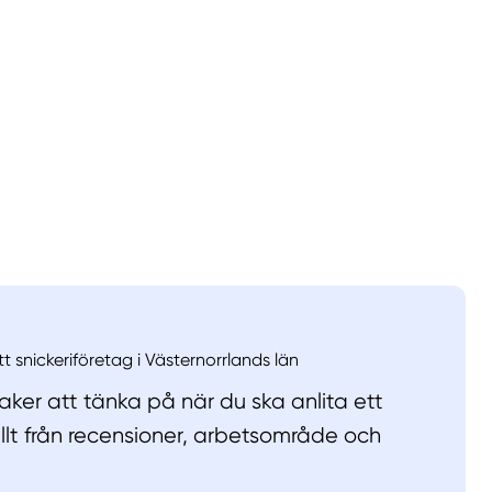
llt
Få hjälp
Välj tillvägagångssätt
tt snickeriföretag i Västernorrlands län
ker att tänka på när du ska anlita ett
allt från recensioner, arbetsområde och