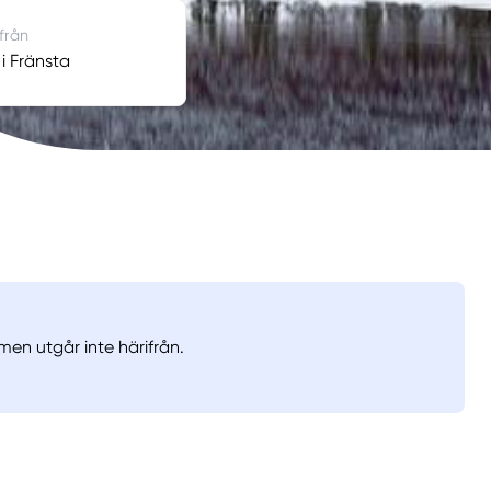
 från
 i Fränsta
men utgår inte härifrån.