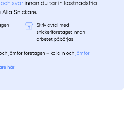
 och svar
innan du tar in kostnadsfria
å Alla Snickare.
tagen
Skriv avtal med
&
snickeriföretaget innan
arbetet påbörjas
er och jämför företagen – kolla in och
jämför
are här