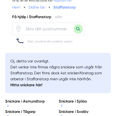
Vill du att din firma ska synas här?
Registrera här
!
Hem
»
Skåne län
»
Staffanstorp
Få hjälp i Staffanstorp
eller
Psst, använd din position vetja!
Oj, detta var ovanligt.
Det verkar inte finnas några snickare som utgår från
Staffanstorp. Det finns dock 4st snickeriföretag som
arbetar i Staffanstorp men utgår inte härifrån.
Hitta snickare här!
Snickare i Asmundtorp
Snickare i Sjöbo
Snickare i Tågarp
Snickare i Svalöv