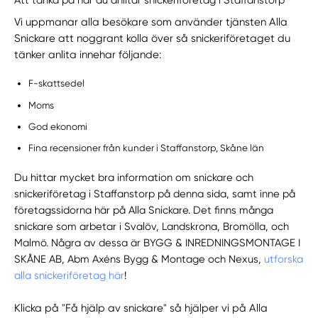
Att tänka på när du anlitar snickeriföretag i Staffanstorp
Vi uppmanar alla besökare som använder tjänsten Alla
Snickare att noggrant kolla över så snickeriföretaget du
tänker anlita innehar följande:
F-skattsedel
Moms
God ekonomi
Fina recensioner från kunder i Staffanstorp, Skåne län
Du hittar mycket bra information om snickare och
snickeriföretag i Staffanstorp på denna sida, samt inne på
företagssidorna här på Alla Snickare. Det finns många
snickare som arbetar i Svalöv, Landskrona, Bromölla, och
Malmö. Några av dessa är BYGG & INREDNINGSMONTAGE I
SKÅNE AB, Abm Axéns Bygg & Montage och Nexus,
utforska
alla snickeriföretag här
!
Klicka på "Få hjälp av snickare" så hjälper vi på Alla