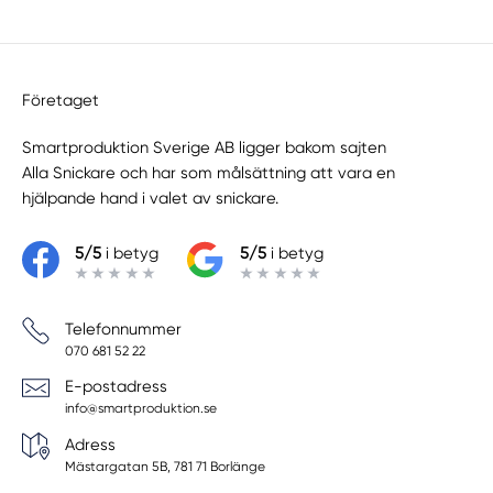
Företaget
Smartproduktion Sverige AB ligger bakom sajten
Alla Snickare
och har som målsättning att vara en
hjälpande hand i valet av snickare.
5/5
i betyg
5/5
i betyg
Telefonnummer
070 681 52 22
E-postadress
info@smartproduktion.se
Adress
Mästargatan 5B, 781 71 Borlänge