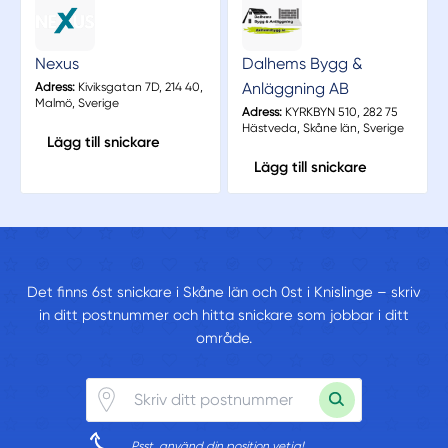
Nexus
Dalhems Bygg &
Anläggning AB
Adress:
Kiviksgatan 7D, 214 40,
Malmö, Sverige
Adress:
KYRKBYN 510, 282 75
Hästveda, Skåne län, Sverige
Lägg till snickare
Lägg till snickare
Det finns 6st snickare i Skåne län och 0st i Knislinge – skriv
in ditt postnummer och hitta snickare som jobbar i ditt
område.
Psst, använd din position vetja!