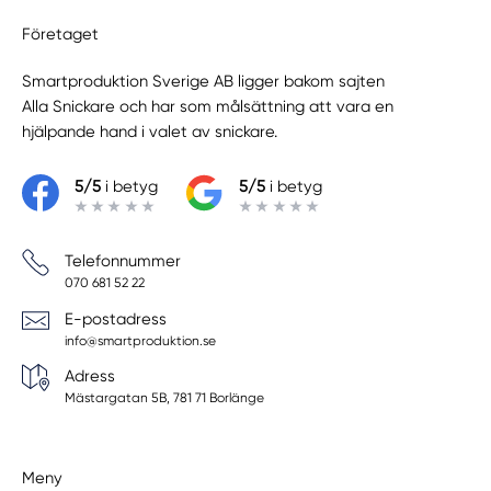
Företaget
Smartproduktion Sverige AB ligger bakom sajten
Alla Snickare
och har som målsättning att vara en
hjälpande hand i valet av snickare.
5/5
i betyg
5/5
i betyg
Telefonnummer
070 681 52 22
E-postadress
info@smartproduktion.se
Adress
Mästargatan 5B, 781 71 Borlänge
Meny