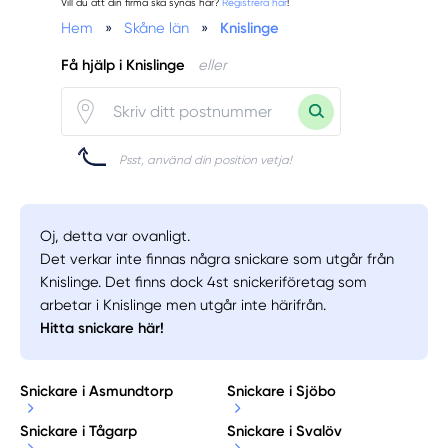
Vill du att din firma ska synas här?
Registrera här
!
Hem
»
Skåne län
»
Knislinge
Få hjälp i Knislinge
eller
Psst, använd din position vetja!
Oj, detta var ovanligt.
Det verkar inte finnas några snickare som utgår från
Knislinge. Det finns dock 4st snickeriföretag som
arbetar i Knislinge men utgår inte härifrån.
Hitta snickare här!
Snickare i Asmundtorp
Snickare i Sjöbo
Snickare i Tågarp
Snickare i Svalöv