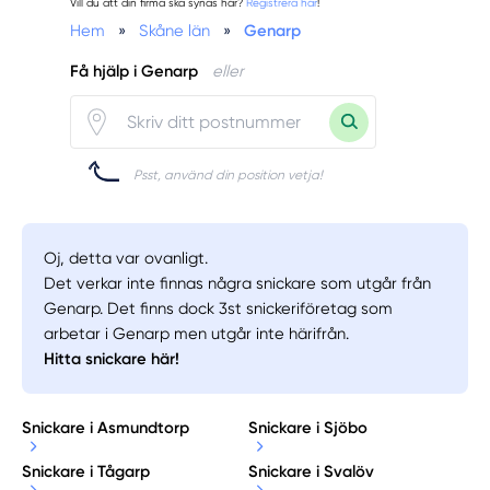
Vill du att din firma ska synas här?
Registrera här
!
Hem
»
Skåne län
»
Genarp
Få hjälp i Genarp
eller
Psst, använd din position vetja!
Oj, detta var ovanligt.
Det verkar inte finnas några snickare som utgår från
Genarp. Det finns dock 3st snickeriföretag som
arbetar i Genarp men utgår inte härifrån.
Hitta snickare här!
Snickare i Asmundtorp
Snickare i Sjöbo
Snickare i Tågarp
Snickare i Svalöv