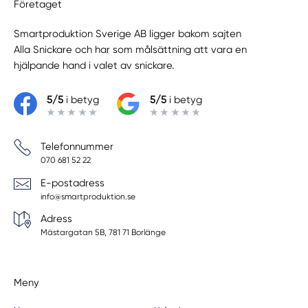
Företaget
Smartproduktion Sverige AB ligger bakom sajten
Alla Snickare
och har som målsättning att vara en
hjälpande hand i valet av snickare.
5/5
i betyg
5/5
i betyg
Telefonnummer
070 681 52 22
E-postadress
info@smartproduktion.se
Adress
Mästargatan 5B, 781 71 Borlänge
Meny