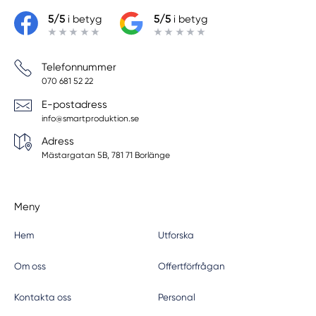
5/5
i betyg
5/5
i betyg
Telefonnummer
070 681 52 22
E-postadress
info@smartproduktion.se
Adress
Mästargatan 5B, 781 71 Borlänge
Meny
Hem
Utforska
Om oss
Offertförfrågan
Kontakta oss
Personal