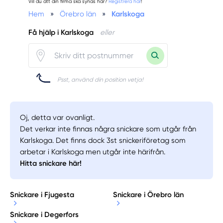
Vill du att din firma ska synas här?
Registrera här
!
Hem
»
Örebro län
»
Karlskoga
Få hjälp i Karlskoga
eller
Psst, använd din position vetja!
Oj, detta var ovanligt.
Det verkar inte finnas några snickare som utgår från
Karlskoga. Det finns dock 3st snickeriföretag som
arbetar i Karlskoga men utgår inte härifrån.
Hitta snickare här!
Snickare i Fjugesta
Snickare i Örebro län
Snickare i Degerfors