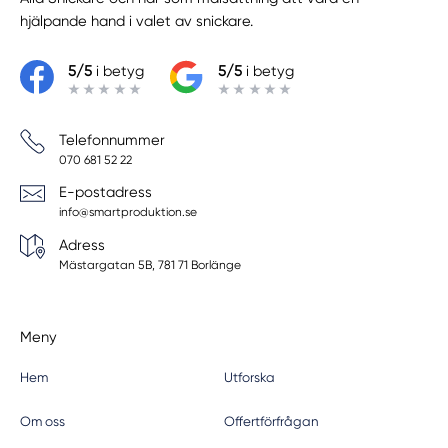
hjälpande hand i valet av snickare.
5/5
i betyg
5/5
i betyg
Telefonnummer
070 681 52 22
E-postadress
info@smartproduktion.se
Adress
Mästargatan 5B, 781 71 Borlänge
Meny
Hem
Utforska
Om oss
Offertförfrågan