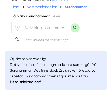
Vill du att din firma ska synas här?
Registrera här
!
Hem
»
Västmanlands län
»
Surahammar
Få hjälp i Surahammar
eller
Psst, använd din position vetja!
Oj, detta var ovanligt.
Det verkar inte finnas några snickare som utgår från
Surahammar. Det finns dock 2st snickeriföretag som
arbetar i Surahammar men utgår inte härifrån.
Hitta snickare här!