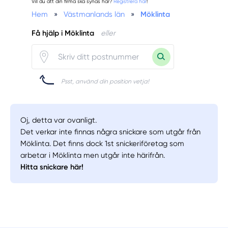
Vill du att din firma ska synas här?
Registrera här
!
Hem
»
Västmanlands län
»
Möklinta
Få hjälp i Möklinta
eller
Psst, använd din position vetja!
Oj, detta var ovanligt.
Det verkar inte finnas några snickare som utgår från
Möklinta. Det finns dock 1st snickeriföretag som
arbetar i Möklinta men utgår inte härifrån.
Hitta snickare här!