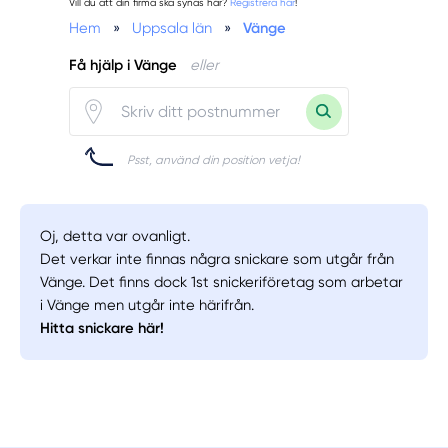
Vill du att din firma ska synas här?
Registrera här
!
Hem
»
Uppsala län
»
Vänge
Få hjälp i Vänge
eller
Psst, använd din position vetja!
Oj, detta var ovanligt.
Det verkar inte finnas några snickare som utgår från
Vänge. Det finns dock 1st snickeriföretag som arbetar
i Vänge men utgår inte härifrån.
Hitta snickare här!