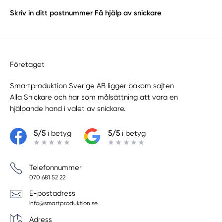
Skriv in ditt postnummer
Få hjälp av snickare
Företaget
Smartproduktion Sverige AB ligger bakom sajten
Alla Snickare
och har som målsättning att vara en
hjälpande hand i valet av snickare.
5/5
i betyg
5/5
i betyg
Telefonnummer
070 681 52 22
E-postadress
info@smartproduktion.se
Adress