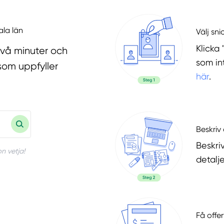
ala län
Välj sni
Klicka 
två minuter och
som in
som uppfyller
här
.
Beskriv 
Beskri
n vetja!
detalje
Få offer