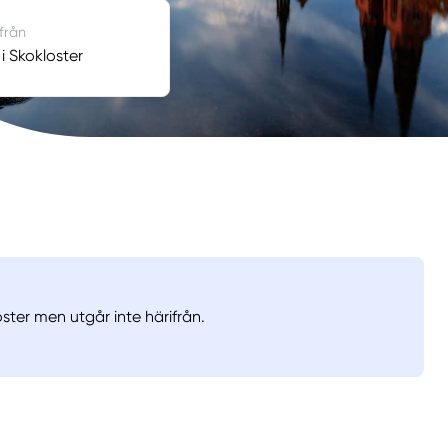
 från
i Skokloster
oster men utgår inte härifrån.