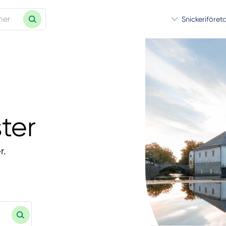
Snickeriföret
ster
r.