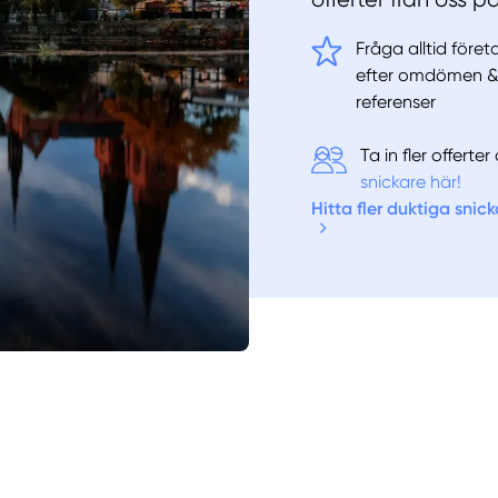
Fråga alltid före
efter omdömen 
referenser
Ta in fler offert
snickare här!
Hitta fler duktiga snick