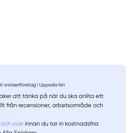
llt
Få hjälp
Välj tillvägagångssätt
tt snickeriföretag i Uppsala län
ker att tänka på när du ska anlita ett
allt från recensioner, arbetsområde och
 och svar
innan du tar in kostnadsfria
å Alla Snickare.