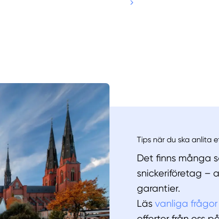
Manue
Tips när du ska anlita e
Det finns många sa
snickeriföretag – 
garantier.
Läs
vanliga frågor
offerter från oss p