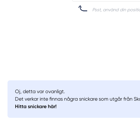
Psst, använd din positio
Oj, detta var ovanligt.
Det verkar inte finnas några snickare som utgår från Sko
Hitta snickare här!