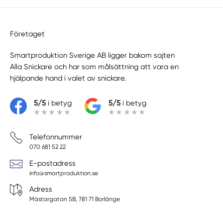
Företaget
Smartproduktion Sverige AB ligger bakom sajten
Alla Snickare
och har som målsättning att vara en
hjälpande hand i valet av snickare.
5/5
i betyg
5/5
i betyg
Telefonnummer
070 681 52 22
E-postadress
info@smartproduktion.se
Adress
Mästargatan 5B, 781 71 Borlänge