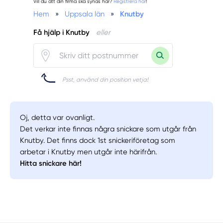
Vill du att din firma ska synas här?
Registrera här
!
Hem
»
Uppsala län
»
Knutby
Få hjälp i Knutby
eller
Psst, använd din position vetja!
Oj, detta var ovanligt.
Det verkar inte finnas några snickare som utgår från
Knutby. Det finns dock 1st snickeriföretag som
arbetar i Knutby men utgår inte härifrån.
Hitta snickare här!