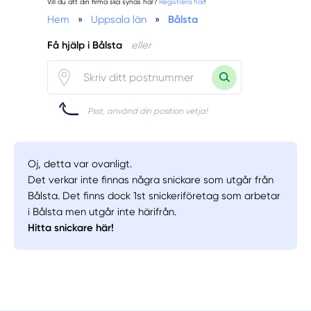
Vill du att din firma ska synas här?
Registrera här
!
Hem
»
Uppsala län
»
Bålsta
Få hjälp i Bålsta
eller
Psst, använd din position vetja!
Oj, detta var ovanligt.
Det verkar inte finnas några snickare som utgår från
Bålsta. Det finns dock 1st snickeriföretag som arbetar
i Bålsta men utgår inte härifrån.
Hitta snickare här!