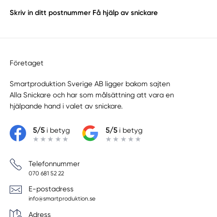
Skriv in ditt postnummer
Få hjälp av snickare
Företaget
Smartproduktion Sverige AB ligger bakom sajten
Alla Snickare
och har som målsättning att vara en
hjälpande hand i valet av snickare.
5/5
i betyg
5/5
i betyg
Telefonnummer
070 681 52 22
E-postadress
info@smartproduktion.se
Adress