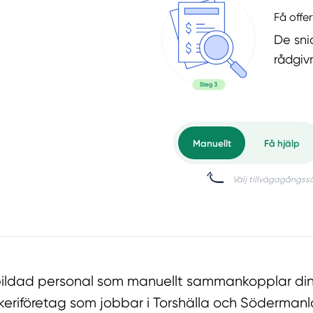
Få offer
De snic
rådgiv
tbildad personal som manuellt sammankopplar din
keriföretag som jobbar i Torshälla och Söderman