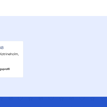
AB
 Katrineholm,
gsprofil