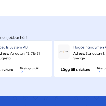
 men jobbar här!
ösulls System AB
Hugos handymen 
dress:
Vallgatan 43, 716 31
Adress:
Stallgatan 1,
jugesta
Sverige
Företagsprofil
Företa
snickare
Lägg till snickare