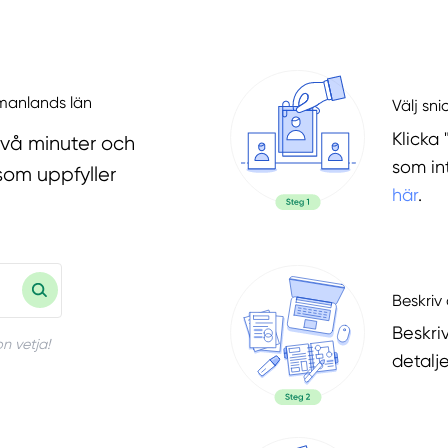
ermanlands län
Välj sni
Klicka 
två minuter och
som in
som uppfyller
här
.
Beskriv 
Beskri
n vetja!
detalje