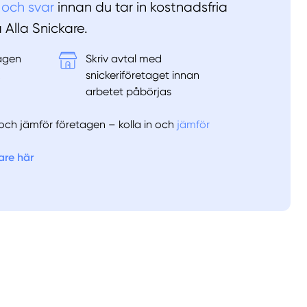
 och svar
innan du tar in kostnadsfria
å Alla Snickare.
tagen
Skriv avtal med
&
snickeriföretaget innan
arbetet påbörjas
er och jämför företagen – kolla in och
jämför
are här