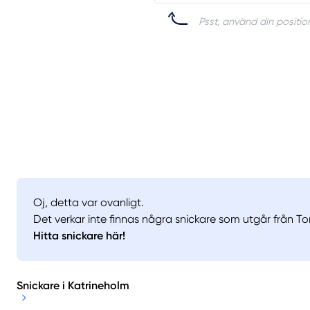
Psst, använd din position
Oj, detta var ovanligt.
Det verkar inte finnas några snickare som utgår från Tor
Hitta snickare här!
Snickare i Katrineholm