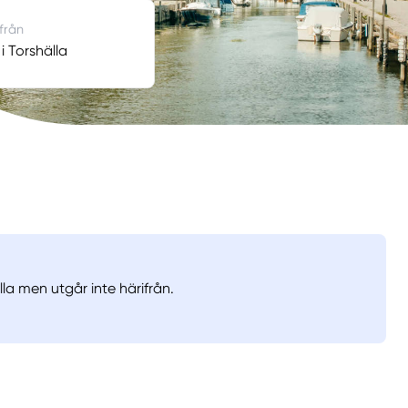
 från
i Torshälla
lla men utgår inte härifrån.