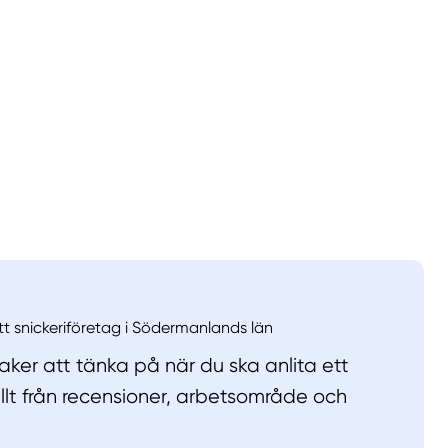
llt
Få hjälp
Välj tillvägagångssätt
ett snickeriföretag i Södermanlands län
ker att tänka på när du ska anlita ett
allt från recensioner, arbetsområde och