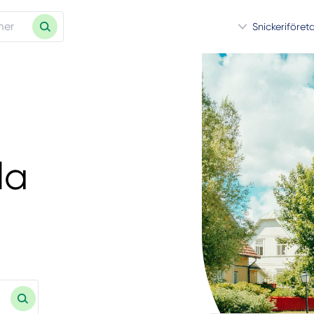
Snickeriföret
la
.