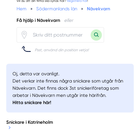
Vill du att din firma ska synas här?
Registrera här
!
Hem
»
Södermanlands län
»
Nävekvarn
Få hjälp i Nävekvarn
eller
Psst, använd din position vetja!
Oj, detta var ovanligt.
Det verkar inte finnas några snickare som utgår från
Nävekvarn. Det finns dock 3st snickeriföretag som
arbetar i Nävekvarn men utgår inte härifrån.
Hitta snickare här!
Snickare i Katrineholm