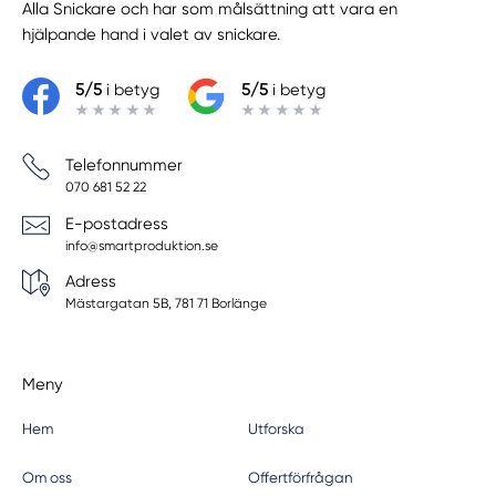
Alla Snickare
och har som målsättning att vara en
hjälpande hand i valet av snickare.
5/5
i betyg
5/5
i betyg
Telefonnummer
070 681 52 22
E-postadress
info@smartproduktion.se
Adress
Mästargatan 5B, 781 71 Borlänge
Meny
Hem
Utforska
Om oss
Offertförfrågan