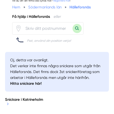
Vill du att din firma ska synas här?
Registrera här
!
Hem
»
Södermanlands län
»
Hälleforsnäs
Få hjälp i Hälleforsnäs
eller
Psst, använd din position vetja!
Oj, detta var ovanligt.
Det verkar inte finnas några snickare som utgår från
Hälleforsnäs. Det finns dock 3st snickeriföretag som
arbetar i Hälleforsnäs men utgår inte härifrån.
Hitta snickare här!
Snickare i Katrineholm