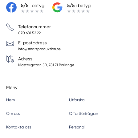
5/5
i betyg
5/5
i betyg
Telefonnummer
070 681 52 22
E-postadress
info@smartproduktion.se
Adress
Mästargatan 5B, 781 71 Borlänge
Meny
Hem
Utforska
Om oss
Offertförfrågan
Kontakta oss
Personal