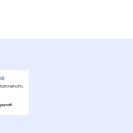
AB
 Katrineholm,
gsprofil