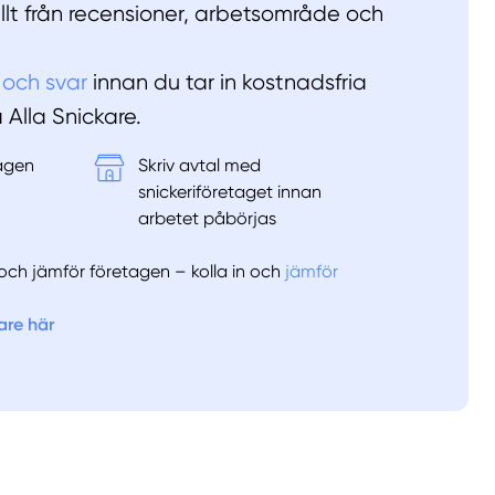
allt från recensioner, arbetsområde och
 och svar
innan du tar in kostnadsfria
å Alla Snickare.
tagen
Skriv avtal med
&
snickeriföretaget innan
arbetet påbörjas
er och jämför företagen – kolla in och
jämför
are här