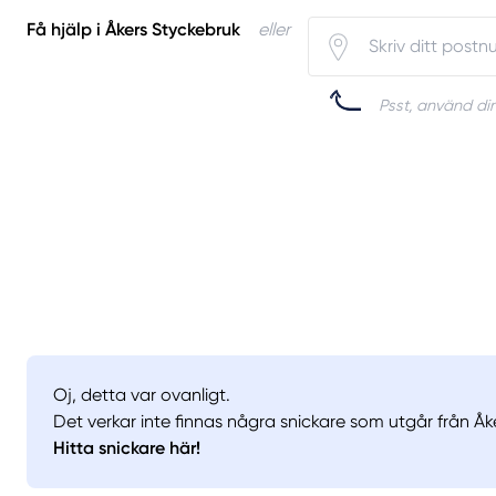
Få hjälp i Åkers Styckebruk
eller
Psst, använd din
Oj, detta var ovanligt.
Det verkar inte finnas några snickare som utgår från Åk
Hitta snickare här!