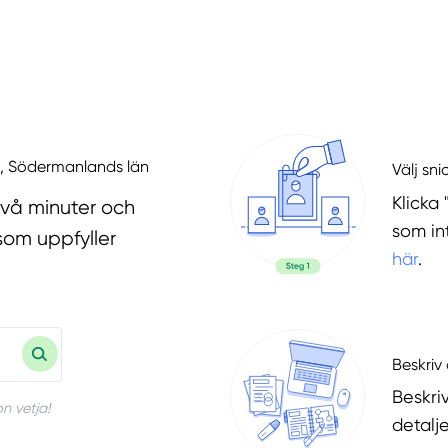
uk, Södermanlands län
Välj sni
Klicka 
två minuter och
som in
som uppfyller
här
.
Beskriv 
Beskri
n vetja!
detalje