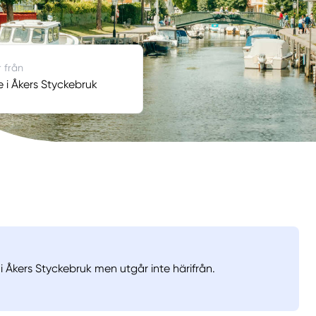
r från
e i Åkers Styckebruk
i Åkers Styckebruk men utgår inte härifrån.