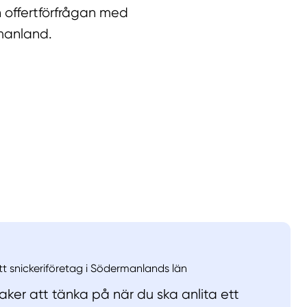
 offertförfrågan med
manland.
llt
Få hjälp
Välj tillvägagångssätt
ett snickeriföretag i Södermanlands län
ker att tänka på när du ska anlita ett