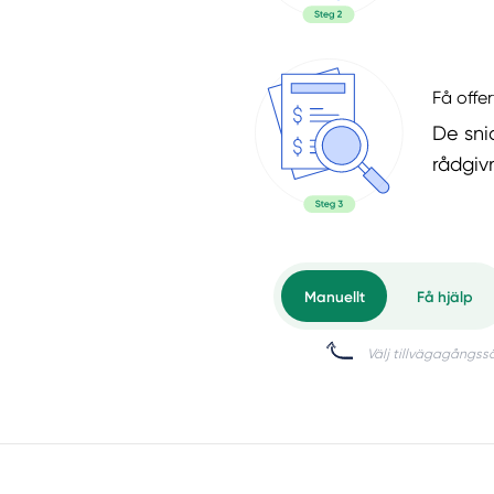
Få offer
De snic
rådgiv