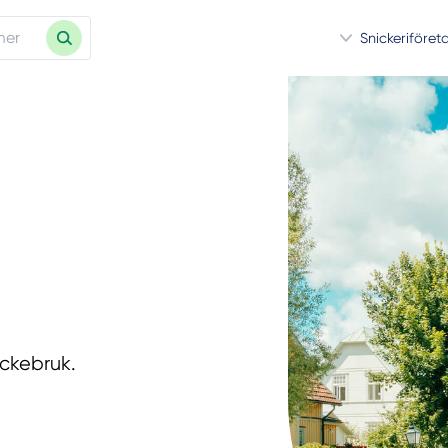
Snickeriföret
yckebruk.