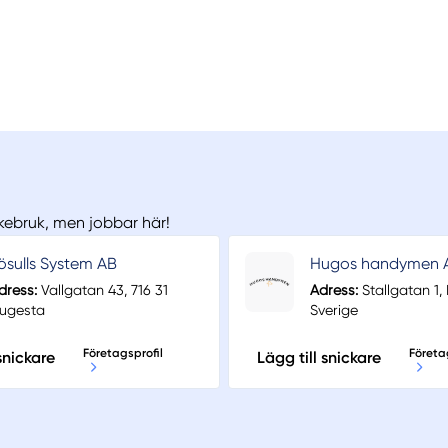
ckebruk, men jobbar här!
ösulls System AB
Hugos handymen 
dress:
Vallgatan 43, 716 31
Adress:
Stallgatan 1,
jugesta
Sverige
Företagsprofil
Företa
snickare
Lägg till snickare