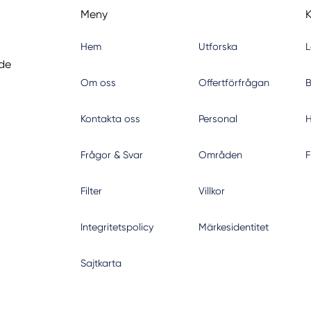
Meny
Hem
Utforska
L
nde
Om oss
Offertförfrågan
B
Kontakta oss
Personal
H
Frågor & Svar
Områden
F
Filter
Villkor
Integritetspolicy
Märkesidentitet
Sajtkarta