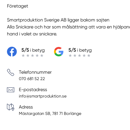
Företaget
Smartproduktion Sverige AB ligger bakom sajten
Alla Snickare
och har som målsättning att vara en hjälpa
hand i valet av snickare.
5/5
i betyg
5/5
i betyg
Telefonnummer
070 681 52 22
E-postadress
info@smartproduktion.se
Adress
Mästargatan 5B, 781 71 Borlänge