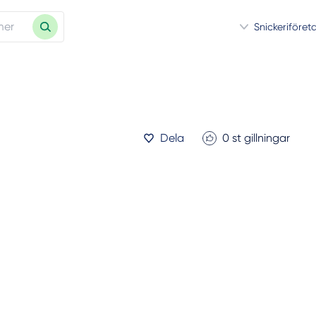
Snickeriföret
Dela
0
st gillningar