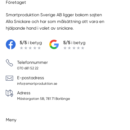
Företaget
Smartproduktion Sverige AB ligger bakom sajten
Alla Snickare
och har som målsättning att vara en
hjälpande hand i valet av snickare.
5/5
i betyg
5/5
i betyg
Telefonnummer
070 681 52 22
E-postadress
info@smartproduktion.se
Adress
Mästargatan 5B, 781 71 Borlänge
Meny