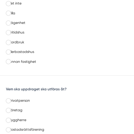
Vet inte
Villa
Lägenhet
Fritidshus
Jordbruk
Flerbostadshus
Annan fastighet
Vem ska uppdraget ska utföras åt?
Privatperson
Företag
Byggherre
Bostadsrättsförening