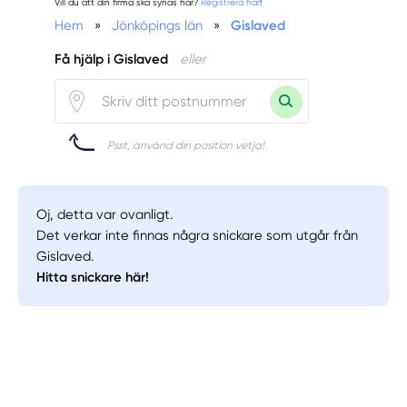
Vill du att din firma ska synas här?
Registrera här
!
Hem
»
Jönköpings län
»
Gislaved
Få hjälp i Gislaved
eller
Psst, använd din position vetja!
Oj, detta var ovanligt.
Det verkar inte finnas några snickare som utgår från
Gislaved.
Hitta snickare här!