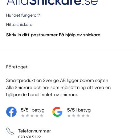
Hur det fungerar?
Hitta snickare
Skriv in ditt postnummer
Få hjälp av snickare
Företaget
Smartproduktion Sverige AB ligger bakom sajten
Alla Snickare
och har som målsättning att vara en
hjälpande hand i valet av snickare.
5/5
i betyg
5/5
i betyg
Telefonnummer
070 681 52 22