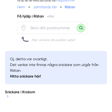
Vill du att din firma ska synas här?
Registrera här
!
Hem
»
Jämtlands län
»
Rätan
Få hjälp i Rätan
eller
Psst, använd din position vetja!
Oj, detta var ovanligt.
Det verkar inte finnas några snickare som utgår från
Rätan.
Hitta snickare här!
Snickare i Krokom