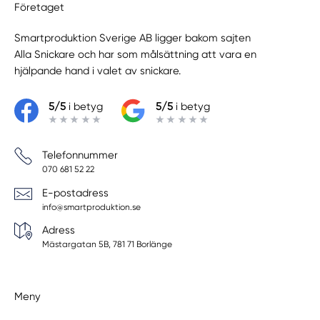
Företaget
Smartproduktion Sverige AB ligger bakom sajten
Alla Snickare
och har som målsättning att vara en
hjälpande hand i valet av snickare.
5/5
i betyg
5/5
i betyg
Telefonnummer
070 681 52 22
E-postadress
info@smartproduktion.se
Adress
Mästargatan 5B, 781 71 Borlänge
Meny