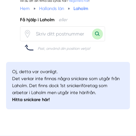
Vill du att din firma ska synas här?
Registrera här
!
Hem
»
Hallands län
»
Laholm
Få hjälp i Laholm
eller
Psst, använd din position vetja!
Oj, detta var ovanligt.
Det verkar inte finnas några snickare som utgår från
Laholm. Det finns dock 1st snickeriföretag som
arbetar i Laholm men utgår inte härifrån.
Hitta snickare här!