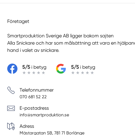
Företaget
Smartproduktion Sverige AB ligger bakom sajten
Alla Snickare
och har som målsättning att vara en hjälpa
hand i valet av snickare.
5/5
i betyg
5/5
i betyg
Telefonnummer
070 681 52 22
E-postadress
info@smartproduktion.se
Adress
Mästargatan 5B, 781 71 Borlänge