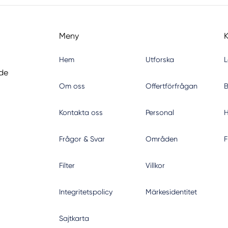
Meny
Hem
Utforska
L
nde
Om oss
Offertförfrågan
B
Kontakta oss
Personal
H
Frågor & Svar
Områden
F
Filter
Villkor
Integritetspolicy
Märkesidentitet
Sajtkarta