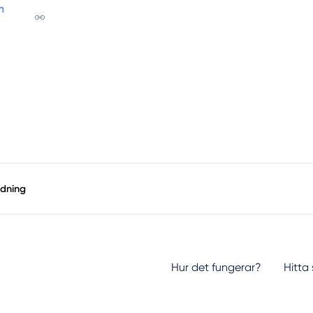
h
edning
Hur det fungerar?
Hitta