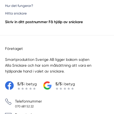
Hur det fungerar?
Hitta snickare
Skriv in ditt postnummer
Få hjälp av snickare
Företaget
Smartproduktion Sverige AB ligger bakom sajten
Alla Snickare
och har som målsättning att vara en
hjälpande hand i valet av snickare.
5/5
i betyg
5/5
i betyg
Telefonnummer
070 681 52 22