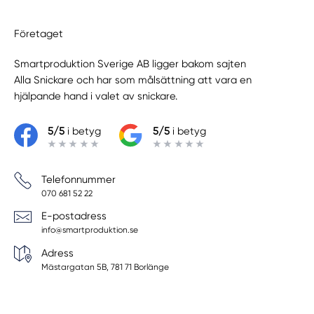
Företaget
Smartproduktion Sverige AB ligger bakom sajten
Alla Snickare
och har som målsättning att vara en
hjälpande hand i valet av snickare.
5/5
i betyg
5/5
i betyg
Telefonnummer
070 681 52 22
E-postadress
info@smartproduktion.se
Adress
Mästargatan 5B, 781 71 Borlänge