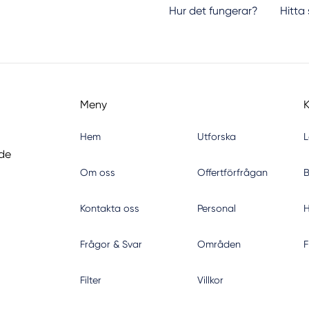
Hur det fungerar?
Hitta
Meny
Hem
Utforska
L
nde
Om oss
Offertförfrågan
B
Kontakta oss
Personal
H
Frågor & Svar
Områden
F
Filter
Villkor