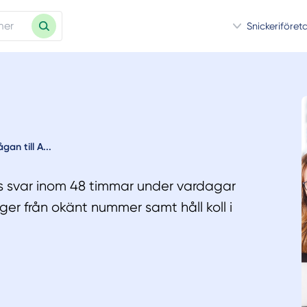
Snickeriföret
an till A...
tvis svar inom 48 timmar under vardagar
nger från okänt nummer samt håll koll i