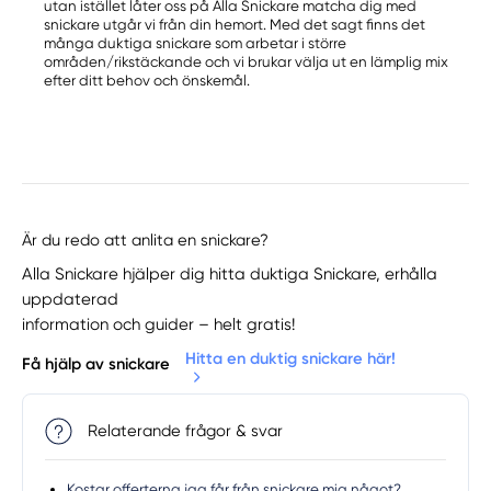
utan istället låter oss på Alla Snickare matcha dig med
snickare utgår vi från din hemort. Med det sagt finns det
många duktiga snickare som arbetar i större
områden/rikstäckande och vi brukar välja ut en lämplig mix
efter ditt behov och önskemål.
Är du redo att anlita en snickare?
Alla Snickare hjälper dig hitta duktiga Snickare, erhålla
uppdaterad
information och guider – helt gratis!
Hitta en duktig snickare här!
Få hjälp av snickare
Relaterande frågor & svar
Kostar offerterna jag får från snickare mig något?