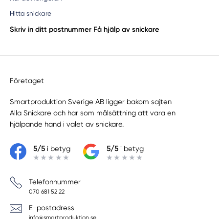
Hitta snickare
Skriv in ditt postnummer
Få hjälp av snickare
Företaget
Smartproduktion Sverige AB ligger bakom sajten
Alla Snickare
och har som målsättning att vara en
hjälpande hand i valet av snickare.
5/5
i betyg
5/5
i betyg
Telefonnummer
070 681 52 22
E-postadress
info@smartproduktion.se