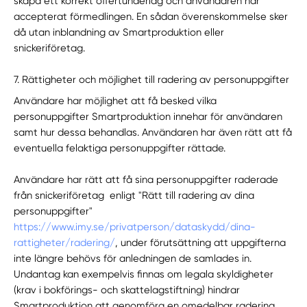
skapa ett korrekt offertunderlag och användaren har
accepterat förmedlingen. En sådan överenskommelse sker
då utan inblandning av Smartproduktion eller
snickeriföretag.
7. Rättigheter och möjlighet till radering av personuppgifter
Användare har möjlighet att få besked vilka
personuppgifter Smartproduktion innehar för användaren
samt hur dessa behandlas. Användaren har även rätt att få
eventuella felaktiga personuppgifter rättade.
Användare har rätt att få sina personuppgifter raderade
från snickeriföretag enligt "Rätt till radering av dina
personuppgifter"
https://www.imy.se/privatperson/dataskydd/dina-
rattigheter/radering/
, under förutsättning att uppgifterna
inte längre behövs för anledningen de samlades in.
Undantag kan exempelvis finnas om legala skyldigheter
(krav i bokförings- och skattelagstiftning) hindrar
Smartproduktion att genomföra en omedelbar radering.